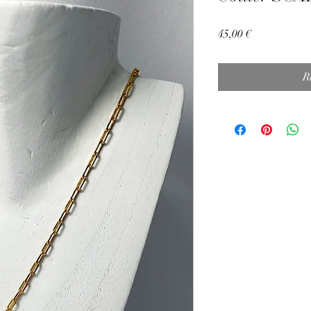
Prix
45,00 €
R